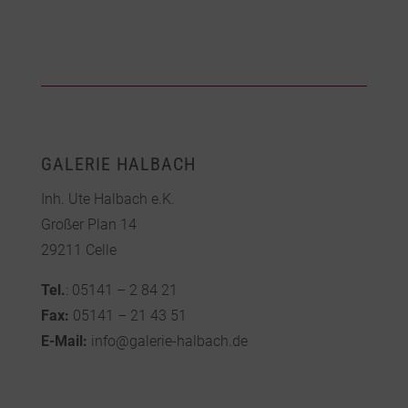
GALERIE HALBACH
Inh. Ute Halbach e.K.
Großer Plan 14
29211 Celle
Tel.
: 05141 – 2 84 21
Fax:
05141 – 21 43 51
E-Mail:
info@galerie-halbach.de