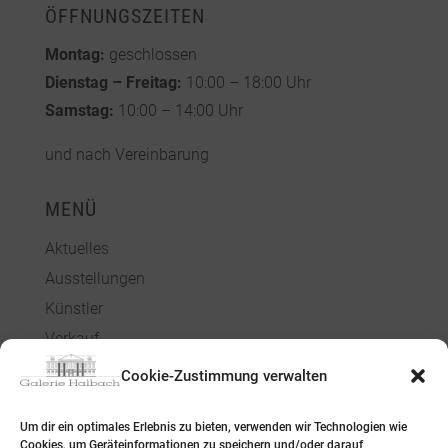
ÖFFNUNGSZEITEN
Montag:
geschlossen
Dienstag – Freitag:
10:00 – 18:00 Uhr
Samstag:
10:00 – 14:00 Uhr
und nach Vereinbarung
MENÜ
Aktuelles
Ausstellungen
Künstler
Verkauf
Über uns
Cookie-Zustimmung verwalten
Kontakt
Um dir ein optimales Erlebnis zu bieten, verwenden wir Technologien wie
Cookies, um Geräteinformationen zu speichern und/oder darauf