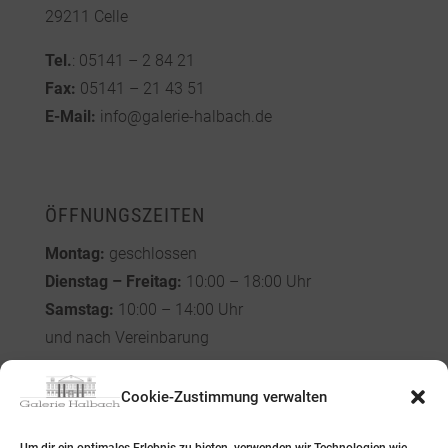
29211 Celle
Tel.
: 05141 – 2 84 21
Fax:
05141 – 21 43 51
E-Mail:
info@galerie-halbach.de
ÖFFNUNGSZEITEN
Montag:
geschlossen
Dienstag – Freitag:
10:00 – 18:00 Uhr
Samstag:
10:00 – 14:00 Uhr
und nach Vereinbarung
Cookie-Zustimmung verwalten
MENÜ