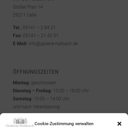
Großer Plan 14
29211 Celle
Tel.
: 05141 – 2 84 21
Fax:
05141 – 21 43 51
E-Mail:
info@galerie-halbach.de
ÖFFNUNGSZEITEN
Montag:
geschlossen
Dienstag – Freitag:
10:00 – 18:00 Uhr
Samstag:
10:00 – 14:00 Uhr
und nach Vereinbarung
Cookie-Zustimmung verwalten